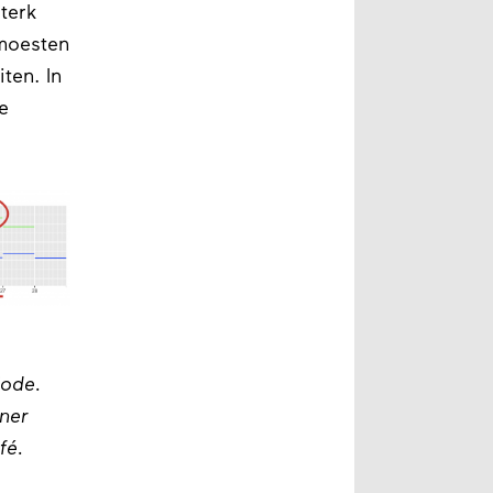
terk
moesten
ten. In
e
iode.
ner
afé.