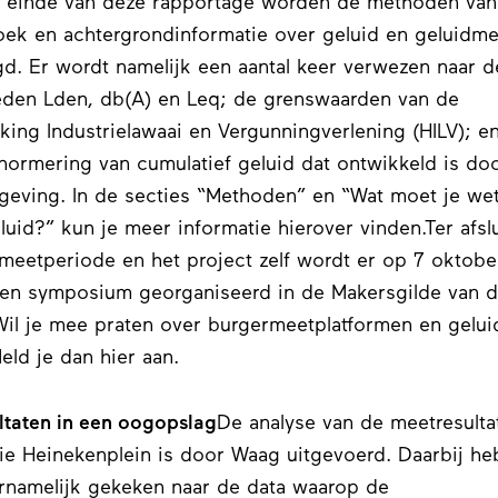
t einde van deze rapportage worden de methoden van
ek en achtergrondinformatie over geluid en geluidm
gd. Er wordt namelijk een aantal keer verwezen naar d
den Lden, db(A) en Leq; de grenswaarden van de
king Industrielawaai en Vergunningverlening (HILV); e
normering van cumulatief geluid dat ontwikkeld is doo
eving. In de secties “Methoden” en “Wat moet je we
luid?” kun je meer informatie hierover vinden.Ter afslu
meetperiode en het project zelf wordt er op 7 oktob
en symposium georganiseerd in de Makersgilde van 
il je mee praten over burgermeetplatformen en gelui
eld je dan hier aan.
ltaten in een oogopslag
De analyse van de meetresulta
ie Heinekenplein is door Waag uitgevoerd. Daarbij h
namelijk gekeken naar de data waarop de