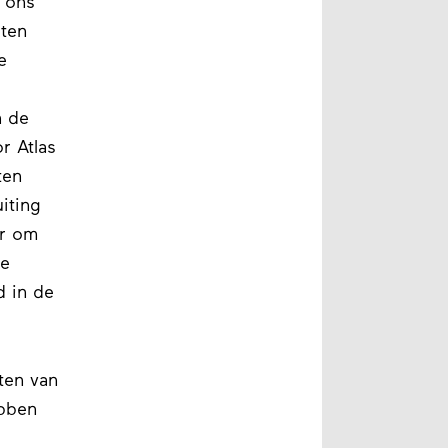
 ons
eten
e
n de
r Atlas
ten
iting
er om
de
d in de
ten van
ebben