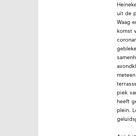
Heineke
uit de 
Waag en
komst v
coronam
gebleke
samenha
avondkl
meteen 
terrass
piek va
heeft g
plein. 
geluids