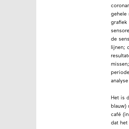
coronam
gehele 
grafiek
sensore
de sens
lijnen;
resulta
missen;
periode
analyse
Het is 
blauw) 
café (i
dat het