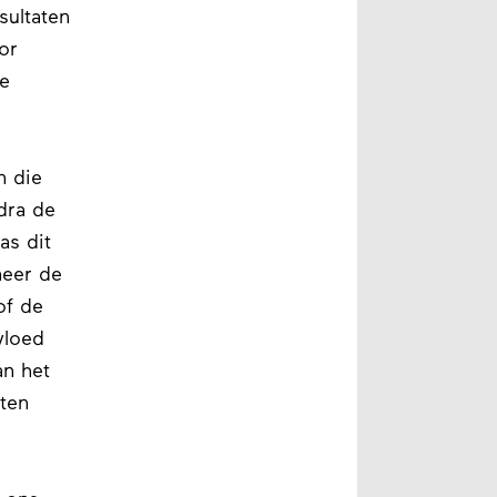
sultaten
or
e
n die
dra de
as dit
neer de
of de
vloed
n het
ten