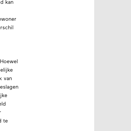
id kan
bewoner
rschil
. Hoewel
elijke
k van
geslagen
jke
eld
r
 te