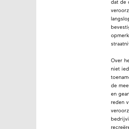
dat de 
veroorz
langslo
bevesti
opmerkt
straatn
Over he
niet ie
toename
de meet
en gean
reden v
veroorz
bedrijv
recreër