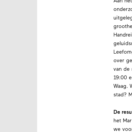
Aan he
onderzo
uitgele
groothe
Handrei
geluids
Leefomg
over ge
van de 
19:00 e
Waag. W
stad? M
De resu
het Mar
we voor