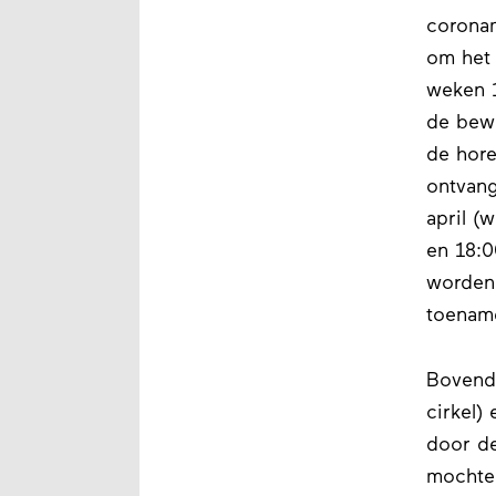
corona
om het 
weken 1
de bewo
de hore
ontvang
april (
en 18:0
worden
toename
Bovend
cirkel)
door de
mochten