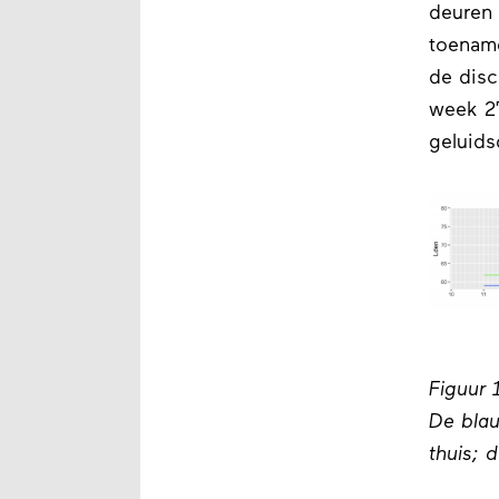
deuren 
toenam
de disc
week 27
geluids
Figuur 
De blau
thuis; 