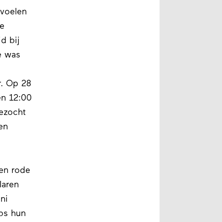
voelen
de
d bij
e was
r. Op 28
en 12:00
ezocht
en
en rode
laren
ni
ubs hun