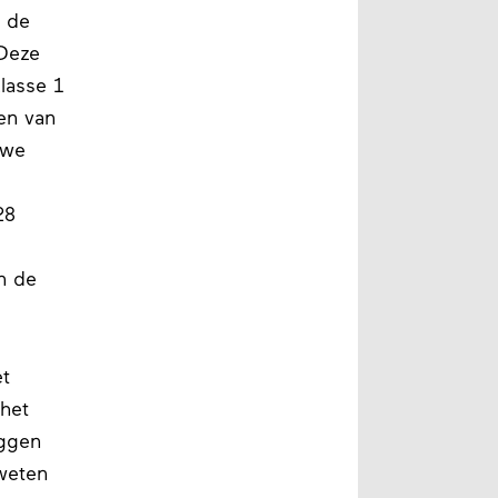
s de
 Deze
lasse 1
en van
uwe
28
n de
et
het
eggen
weten